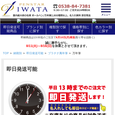
layer Control
即日発送可
ブランド別
種類別で探
価格帯別に
色カラー別
能商品
に探す
す
探す
に探す
即納商品は13:00迄のご注文で
8月10日(月)発送
(取り寄せ品除く)
誠に勝手ながら、
8/11(火)～8/16(日)
を休業とさせて頂きます。
TOP
>
納期別
>
即日発送可能
>
プラチナ萬年筆
>
万年筆
即日発送可能