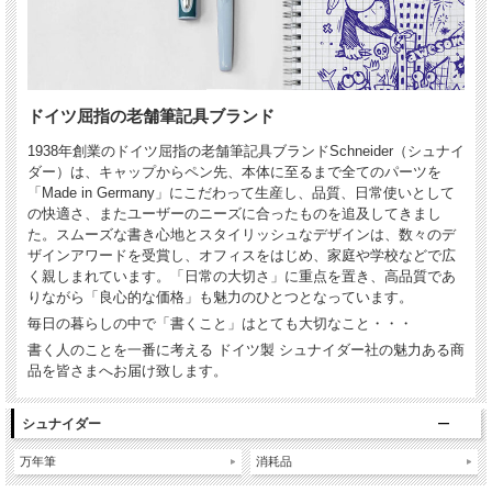
ドイツ屈指の老舗筆記具ブランド
1938年創業のドイツ屈指の老舗筆記具ブランドSchneider（シュナイ
ダー）は、キャップからペン先、本体に至るまで全てのパーツを
「Made in Germany」にこだわって生産し、品質、日常使いとして
の快適さ、またユーザーのニーズに合ったものを追及してきまし
た。スムーズな書き心地とスタイリッシュなデザインは、数々のデ
ザインアワードを受賞し、オフィスをはじめ、家庭や学校などで広
く親しまれています。「日常の大切さ」に重点を置き、高品質であ
りながら「良心的な価格」も魅力のひとつとなっています。
毎日の暮らしの中で「書くこと」はとても大切なこと・・・
書く人のことを一番に考える ドイツ製 シュナイダー社の魅力ある商
品を皆さまへお届け致します。
シュナイダー
万年筆
消耗品