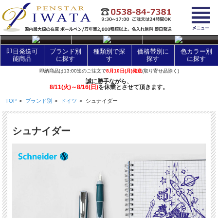
layer Control
即日発送可
ブランド別
種類別で探
価格帯別に
色カラー別
能商品
に探す
す
探す
に探す
即納商品は13:00迄のご注文で
8月10日(月)発送
(取り寄せ品除く)
誠に勝手ながら、
8/11(火)～8/16(日)
を休業とさせて頂きます。
TOP
>
ブランド別
>
ドイツ
>
シュナイダー
シュナイダー