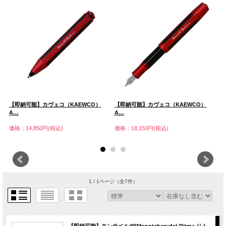
【即納可能】カヴェコ（KAEWCO）
【即納可能】カヴェコ（KAEWCO）
【
A…
A…
A
価格：14,850円(税込)
価格：18,150円(税込)
価
1 / 1ページ
（全7件）