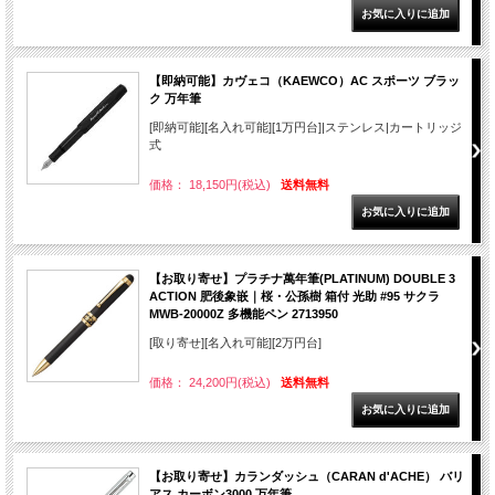
【即納可能】カヴェコ（KAEWCO）AC スポーツ ブラッ
ク 万年筆
[即納可能][名入れ可能][1万円台]|ステンレス|カートリッジ
式
価格： 18,150円(税込)
送料無料
【お取り寄せ】プラチナ萬年筆(PLATINUM) DOUBLE 3
ACTION 肥後象嵌｜桜・公孫樹 箱付 光助 #95 サクラ
MWB-20000Z 多機能ペン 2713950
[取り寄せ][名入れ可能][2万円台]
価格： 24,200円(税込)
送料無料
【お取り寄せ】カランダッシュ（CARAN d'ACHE） バリ
アス カーボン3000 万年筆