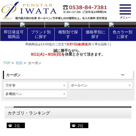
layer Control
即日発送可
ブランド別
種類別で探
価格帯別に
色カラー別
能商品
に探す
す
探す
に探す
即納商品は13:00迄のご注文で
8月7日(金)発送
(取り寄せ品除く)
誠に勝手ながら、
8/11(火)～8/16(日)
を休業とさせて頂きます。
TOP
>
色別
>
カーボン
カーボン
万年筆
ボールペン
多機能ペン
カテゴリ・ランキング
1位
2位