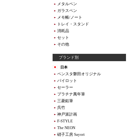
メタルペン
ガラスペン
メモ帳/ノート
トレイ・スタンド
消耗品
セット
その他
ブランド別
日本
ペンスタ磐田オリジナル
パイロット
セーラー
プラチナ萬年筆
三菱鉛筆
呉竹
神戸派計画
F-STYLE
The NEON
硝子工房 Sayori