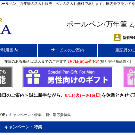
ボールペン、万年筆の名入れ販売
ペンの名入れ無料で承ります。国内外ブランドを
ボールペン/万年筆 2
新規登
ご利用案内
サービスのご案内
筆記具の
在庫のある商品は13:00までのご注文で
8月7日(金)出荷予定
(取り寄せ商品除く)
業日のご案内＞誠に勝手ながら、
8/11(火)～8/16(日)
を休業とさせて
TOP
キャンペーン・特集
新生活応援特集
キャンペーン・特集