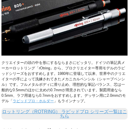
クリエイターの頭の中を形にするならまさにピッタリ。ドイツの筆記具メ
ーカーロットリング「rOtring」から、プロクリエイター専用モデルのラピ
ッドシリーズをおすすめします。1980年に登場して以来、世界中のクリエ
イターの手によって洗練されてきたメカニカルペンシル（シャープペンシ
ル）です。フルメタルボディに滑り止め、理想的な筆記バランス、芯は一
般的な0.5mmのほかに太めの0.7mmが用意されています。製図用途なら
0.5mm、ラフ用途なら0.7mmをおすすめします。デッサン用に2.0mmのモ
デル「
ラピッドプロ・ホルダー
」もラインナップ。
ロットリング（ROTRING） ラピッドプロ シリーズ一覧はこ
ちら