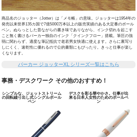
商品名のジョッター（Jotter）は「メモ帳」の意味。ジョッターは1954年の
発売以来世界135カ国で7億5000万本以上の販売実績のある大定番のボール
ペン。ぬらっとした昔ながらの書き味でありながら、インク切れを起こす
こと無く書けるパーカー独自のインク「クインクフロー」搭載。筆圧の強
弱に関わらず、適度な筆記抵抗で老若男女快適に使えます。さらに裏写り
しにくく、速乾性に優れるので公的書類にもぴったり。きっと仕事が楽し
くなります。
パーカー ジョッターXL シリーズ一覧はこちら
事務・デスクワーク その他のおすすめ！
シンプルな、ジェットストリーム
デスクを彩る華やかさ。仕事が出
の回転繰り出し式シングルボール
来る日本人女性のためのボールペ
ペン
ン