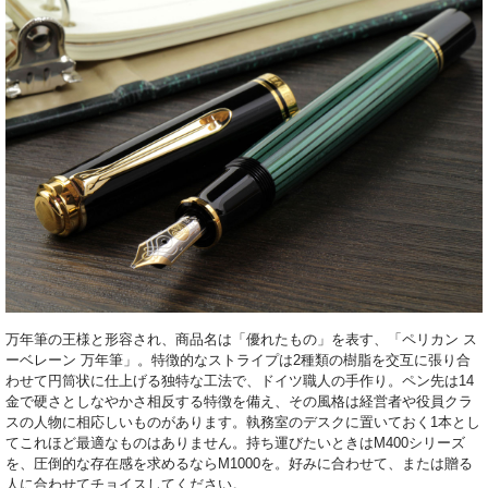
万年筆の王様と形容され、商品名は「優れたもの」を表す、「ペリカン ス
ーベレーン 万年筆」。特徴的なストライプは2種類の樹脂を交互に張り合
わせて円筒状に仕上げる独特な工法で、ドイツ職人の手作り。ペン先は14
金で硬さとしなやかさ相反する特徴を備え、その風格は経営者や役員クラ
スの人物に相応しいものがあります。執務室のデスクに置いておく1本とし
てこれほど最適なものはありません。持ち運びたいときはM400シリーズ
を、圧倒的な存在感を求めるならM1000を。好みに合わせて、または贈る
人に合わせてチョイスしてください。