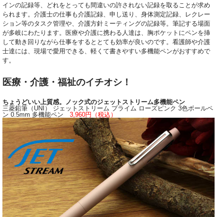
インの記録等、どれをとっても間違いの許されない記録を取ることが求め
られます。介護士の仕事も介護記録、申し送り、身体測定記録、レクレー
ション等のタスク管理や、介護方針ミーティングの記録等。筆記する場面
が多岐にわたります。医療や介護に携わる人達は、胸ポケットにペンを挿
して動き回りながら仕事をするととても効率が良いのです。看護師や介護
士達には、現場で愛用できる、軽くて書きやすい多機能ペンがおすすめで
す。
医療・介護・福祉のイチオシ！
ちょうどいい上質感。ノック式のジェットストリーム多機能ペン
三菱鉛筆（UNI） ジェットストリーム プライム ローズピンク 3色ボールペ
ン 0.5mm 多機能ペン
3,960円（税込）