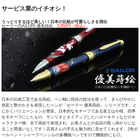
サービス業のイチオシ！
うっとりするほど美しい！日本の伝統が可愛らしさを演出
セーラー(SAILOR) 優美蒔絵
3,850円（税込）
日本の伝統工芸である蒔絵。ペン軸に蒔絵の技法を使って、きらびやかに
色彩と艶やかさを表現したペンが「セーラー 優美蒔絵」シリーズです。と
にかくバリエーションが豊富。日本的なモチーフである富士山や桜、四季
をモチーフにしたもの、サンリオとタイアップしたハローキティなどのキ
ャラクター物、全て蒔絵で表現され、お客さんとの会話の取っ掛かりにな
ること間違いなしです！店員さんの手元も魅力的に見せてくれます。2色ボ
ールペン + シャープペンシルの多機能ペンですので機能的にも◎。