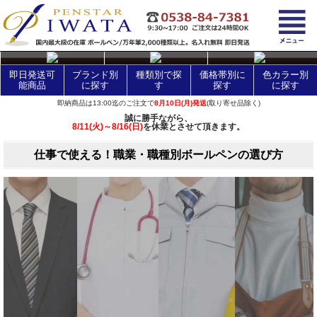
layer Control
即日発送可
ブランド別
種類別で探
価格帯別に
色カラー別
能商品
に探す
す
探す
に探す
即納商品は13:00迄のご注文で
8月10日(月)発送
(取り寄せ品除く)
誠に勝手ながら、
8/11(火)～8/16(日)
を休業とさせて頂きます。
仕事で使える！職業・職種別ボールペンの選び方