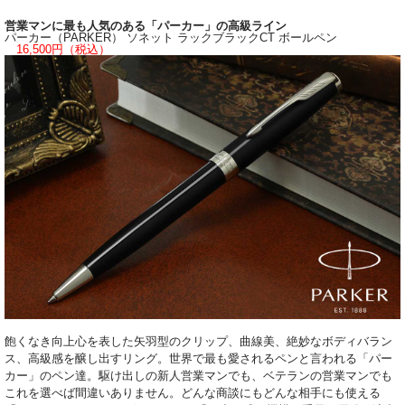
営業マンに最も人気のある「パーカー」の高級ライン
パーカー（PARKER） ソネット ラックブラックCT ボールペン
16,500円（税込）
飽くなき向上心を表した矢羽型のクリップ、曲線美、絶妙なボディバラン
ス、高級感を醸し出すリング。世界で最も愛されるペンと言われる「パー
カー」のペン達。駆け出しの新人営業マンでも、ベテランの営業マンでも
これを選べば間違いありません。どんな商談にもどんな相手にも使える