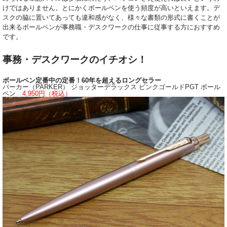
けではありません。とにかくボールペンを使う頻度が高いといえます。デ
スクの脇に置いてあっても違和感がなく、様々な書類の形式に書くことが
出来るボールペンが事務職・デスクワークの仕事に従事する方におすすめ
です。
事務・デスクワークのイチオシ！
ボールペン定番中の定番！60年を超えるロングセラー
パーカー（PARKER） ジョッターデラックス ピンクゴールドPGT ボール
ペン
4,950円（税込）