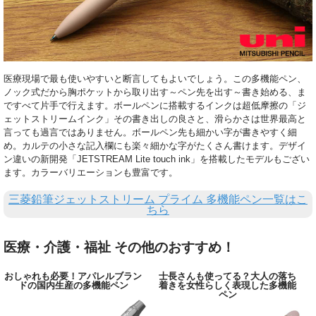
医療現場で最も使いやすいと断言してもよいでしょう。この多機能ペン、
ノック式だから胸ポケットから取り出す～ペン先を出す～書き始める、ま
ですべて片手で行えます。ボールペンに搭載するインクは超低摩擦の「ジ
ェットストリームインク」その書き出しの良さと、滑らかさは世界最高と
言っても過言ではありません。ボールペン先も細かい字が書きやすく細
め。カルテの小さな記入欄にも楽々細かな字がたくさん書けます。デザイ
ン違いの新開発「JETSTREAM Lite touch ink」を搭載したモデルもござい
ます。カラーバリエーションも豊富です。
三菱鉛筆ジェットストリーム プライム 多機能ペン一覧はこ
ちら
医療・介護・福祉 その他のおすすめ！
おしゃれも必要！アパレルブラン
士長さんも使ってる？大人の落ち
ドの国内生産の多機能ペン
着きを女性らしく表現した多機能
ペン