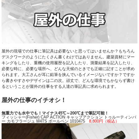
屋外の現場での仕事に筆記具は必要ないと思ってはいませんか？もちろん
デスクワークのようにたくさん書くわけではありません。建築資材にマー
キングをしたり、重機の使用履歴を記入したり、測量結果を記入したり、
必要な時に、必要な場所へ、どんな天候のときでも正確に記すことが求め
られます。大工さんが耳に鉛筆を挟んでいるイメージないですか？ですか
ら書きやすさやデザインは二の次。頑丈で、どんな環境でもかならず書け
るということが屋外の仕事をする人達の筆記具に求められます。
屋外の仕事のイチオシ！
無重力でも水中でも！マイナス45℃～200℃まで筆記可能！
フィッシャー(Fisher) CAP ACTION キャップアクション トゥルーティンバ
ー カモフラージュ M4TS ボールペン 1010475
8,800円（税込）