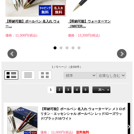
【即納可能】ボールペン 名入れ ウォ
【即納可能】ウォーターマン
【
ー…
（WATER…
（
価格：11,000円(税込)
価格：13,200円(税込)
価
1 / 5ページ
（全89件）
1
2
3
4
5
次へ
【即納可能】ボールペン 名入れ ウォーターマン メトロポ
リタン・エッセンシャル ボールペン レッド/ローズウッ
ド/ブラック/ホワイト
価格： 11,000円(税込)
送料無料