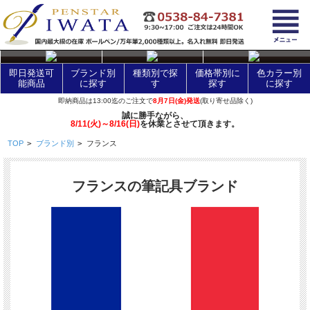
layer Control
即日発送可
ブランド別
種類別で探
価格帯別に
色カラー別
能商品
に探す
す
探す
に探す
即納商品は13:00迄のご注文で
8月7日(金)発送
(取り寄せ品除く)
誠に勝手ながら、
8/11(火)～8/16(日)
を休業とさせて頂きます。
TOP
>
ブランド別
>
フランス
フランスの筆記具ブランド