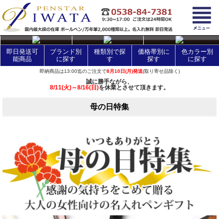
layer Control
即日発送可
ブランド別
種類別で探
価格帯別に
色カラー別
能商品
に探す
す
探す
に探す
即納商品は13:00迄のご注文で
8月10日(月)発送
(取り寄せ品除く)
誠に勝手ながら、
8/11(火)～8/16(日)
を休業とさせて頂きます。
母の日特集