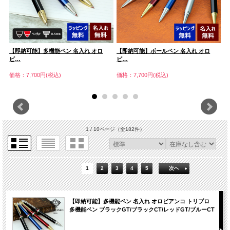
【即納可能】多機能ペン 名入れ オロ
【即納可能】ボールペン 名入れ オロ
【
ビ…
ビ…
価
価格：7,700円(税込)
価格：7,700円(税込)
1 / 10ページ
（全182件）
1
2
3
4
5
次へ
【即納可能】多機能ペン 名入れ オロビアンコ トリプロ
多機能ペン ブラックGT/ブラックCT/レッドGT/ブルーCT