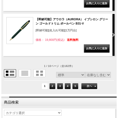
【即納可能】アウロラ（AURORA） イプシロン グリー
ン ゴールドトリム ボールペン B31-V
[即納可能][名入れ可能][1万円台]
価格： 19,800円(税込)
送料無料
1 / 10ページ
（全182件）
1
2
3
4
5
次へ
商品検索