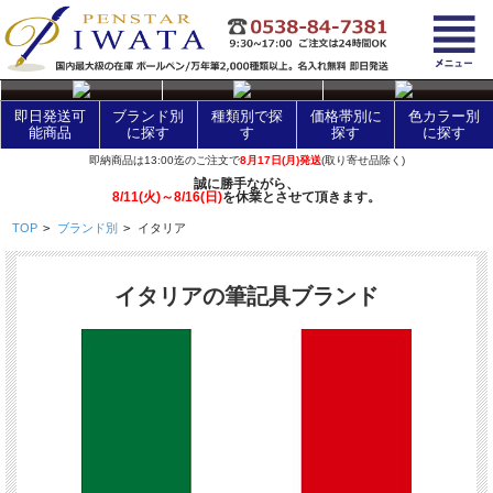
layer Control
即日発送可
ブランド別
種類別で探
価格帯別に
色カラー別
能商品
に探す
す
探す
に探す
即納商品は13:00迄のご注文で
8月17日(月)発送
(取り寄せ品除く)
誠に勝手ながら、
8/11(火)～8/16(日)
を休業とさせて頂きます。
TOP
>
ブランド別
>
イタリア
イタリアの筆記具ブランド