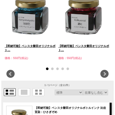
ボ
【即納可能】ペンスタ磐田オリジナルボ
【即納可能】ペンスタ磐田オリジナルボ
【
ト…
ト…
ト
価格：550円(税込)
価格：550円(税込)
価
1 / 1ページ
（全11件）
【即納可能】ペンスタ磐田オリジナルボトルインク 比佐
宜染：ひさぎぞめ