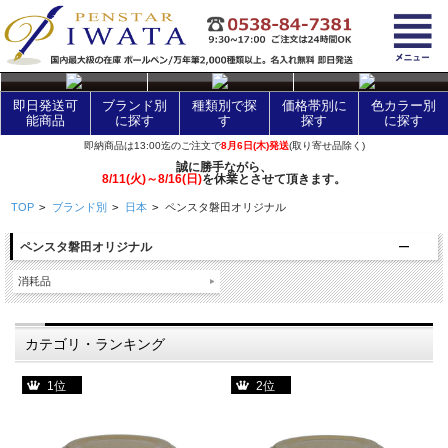
layer Control
即日発送可
ブランド別
種類別で探
価格帯別に
色カラー別
能商品
に探す
す
探す
に探す
即納商品は13:00迄のご注文で
8月6日(木)発送
(取り寄せ品除く)
誠に勝手ながら、
8/11(火)～8/16(日)
を休業とさせて頂きます。
TOP
>
ブランド別
>
日本
>
ペンスタ磐田オリジナル
ペンスタ磐田オリジナル
消耗品
カテゴリ・ランキング
1位
2位