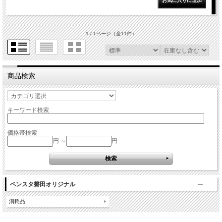
1 / 1ページ
（全11件）
商品検索
キーワード検索
価格帯検索
円 ～
円
ペンスタ磐田オリジナル
消耗品