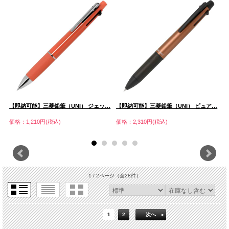
…
【即納可能】三菱鉛筆（UNI） ジェッ…
【即納可能】三菱鉛筆（UNI） ピュア…
【
価格：1,210円(税込)
価格：2,310円(税込)
価
1 / 2ページ
（全28件）
1
2
次へ