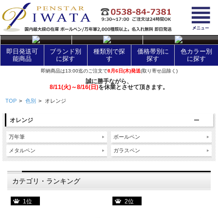
layer Control
即日発送可
ブランド別
種類別で探
価格帯別に
色カラー別
能商品
に探す
す
探す
に探す
即納商品は13:00迄のご注文で
8月6日(木)発送
(取り寄せ品除く)
誠に勝手ながら、
8/11(火)～8/16(日)
を休業とさせて頂きます。
TOP
>
色別
>
オレンジ
オレンジ
万年筆
ボールペン
メタルペン
ガラスペン
カテゴリ・ランキング
1位
2位