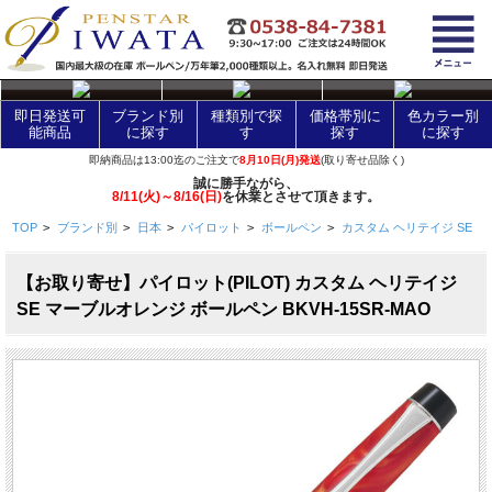
layer Control
即日発送可
ブランド別
種類別で探
価格帯別に
色カラー別
能商品
に探す
す
探す
に探す
即納商品は13:00迄のご注文で
8月10日(月)発送
(取り寄せ品除く)
誠に勝手ながら、
8/11(火)～8/16(日)
を休業とさせて頂きます。
TOP
>
ブランド別
>
日本
>
パイロット
>
ボールペン
>
カスタム ヘリテイジ SE
【お取り寄せ】パイロット(PILOT) カスタム ヘリテイジ
SE マーブルオレンジ ボールペン BKVH-15SR-MAO