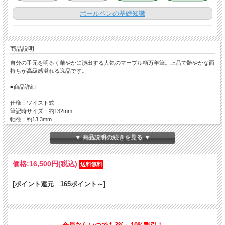
ボールペンの基礎知識
商品説明
自分の手元を明るく華やかに演出する人気のマーブル柄万年筆。上品で艷やかな面
持ちが高級感溢れる逸品です。
■商品詳細
仕様：ツイスト式
筆記時サイズ：約132mm
軸径：約13.3mm
重量：27g
ボディ：樹脂
▼ 商品説明の続きを見る ▼
■対応する消耗品はこちら
アクロインキ ボールペン替芯 BRFN
｜
油性 ボールペン替芯
価格:
16,500円
(税込)
[ポイント還元 165ポイント～]