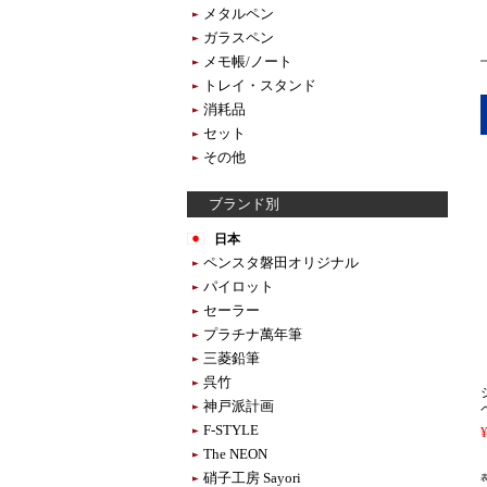
メタルペン
ガラスペン
メモ帳/ノート
トレイ・スタンド
消耗品
セット
その他
ブランド別
日本
ペンスタ磐田オリジナル
パイロット
セーラー
プラチナ萬年筆
三菱鉛筆
呉竹
神戸派計画
F-STYLE
The NEON
硝子工房 Sayori