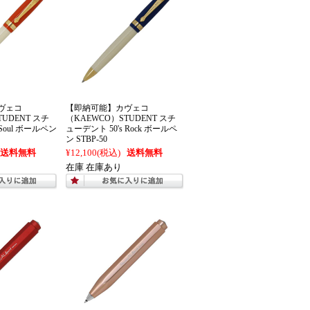
ヴェコ
【即納可能】カヴェコ
TUDENT スチ
（KAEWCO）STUDENT スチ
 Soul ボールペン
ューデント 50's Rock ボールペ
ン STBP-50
送料無料
¥12,100
(税込)
送料無料
在庫 在庫あり