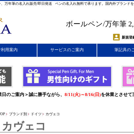
、万年筆の名入れ販売/即日発送
ペンの名入れ無料で承ります。国内外ブランドを
ボールペン/万年筆 2
新規登
ご利用案内
サービスのご案内
筆記具の
業日のご案内＞誠に勝手ながら、
8/11(火)～8/16(日)
を休業とさせて
TOP
ブランド別
ドイツ
カヴェコ
カヴェコ