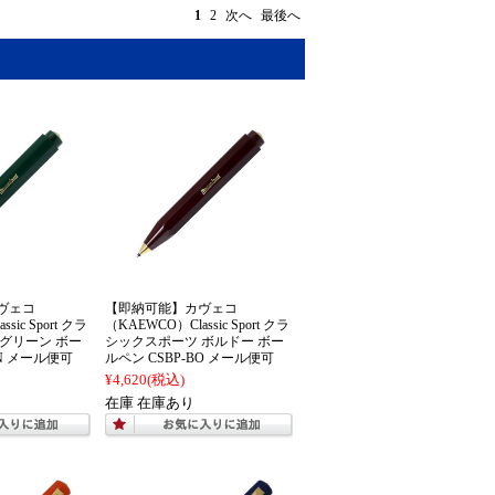
1
2
次へ
最後へ
ヴェコ
【即納可能】カヴェコ
sic Sport クラ
（KAEWCO）Classic Sport クラ
グリーン ボー
シックスポーツ ボルドー ボー
GN メール便可
ルペン CSBP-BO メール便可
¥4,620
(税込)
在庫 在庫あり