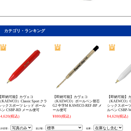
カテゴリ・ランキング
【即納可能】カヴェコ
【即納可能】カヴェコ
【即納可能】
（KAEWCO）Classic Sport クラ
（KAEWCO）ボールペン替芯
（KAEWCO）Cla
シックスポーツ レッド ボール
G2 中字M KAWECO-REF-BP メ
シックスポーツ
ペン CSBP-RD メール便可
ール便可
ルペン CSBP
¥4,620
(税込)
¥880
(税込)
¥4,620
(税込)
表示切替：
並び順：
在庫：