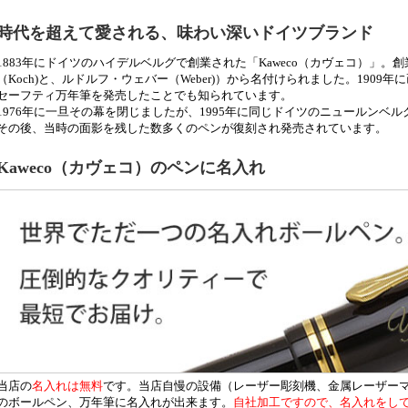
時代を超えて愛される、味わい深いドイツブランド
1883年にドイツのハイデルベルグで創業された「Kaweco（カヴェコ）」
（Koch)と、ルドルフ・ウェバー（Weber)）から名付けられました。190
セーフティ万年筆を発売したことでも知られています。
1976年に一旦その幕を閉じましたが、1995年に同じドイツのニュールンベ
その後、当時の面影を残した数多くのペンが復刻され発売されています。
Kaweco（カヴェコ）のペンに名入れ
当店の
名入れは無料
です。当店自慢の設備（レーザー彫刻機、金属レーザーマー
のボールペン、万年筆に名入れが出来ます。
自社加工ですので、名入れをし