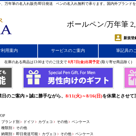
、万年筆の名入れ販売/即日発送
ペンの名入れ無料で承ります。国内外ブランドを
ボールペン/万年筆 2
新規登
ご利用案内
サービスのご案内
筆記具の
在庫のある商品は13:00までのご注文で
8月7日(金)出荷予定
(取り寄せ商品除く)
業日のご案内＞誠に勝手ながら、
8/11(火)～8/16(日)
を休業とさせて
TOP
ブランド別
ドイツ
カヴェコ
その他
ペンケース
種類別
その他
納期別
即日発送可能
カヴェコ
その他
ペンケース