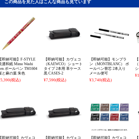
この商品を見た人はこんな商品も見ています
【即納可能】F-STYLE
【即納可能】カヴェコ
【即納可能】モンブラ
【
美濃和紙 Mimo Washi
（KAEWCO）ショート
ン（MONTBLANC） ボ
（
Pen ボールペン TM1604
タイプ 2本用 革ケース
ールペン替芯 2本入り
シ
桜と麻の葉 朱色
黒 CASES-2
メール便可
¥1
¥5,390
(税込)
¥7,590
(税込)
¥3,740
(税込)
【即納可能】カヴェコ
【即納可能】カヴェコ
【即納可能】カヴェコ
【