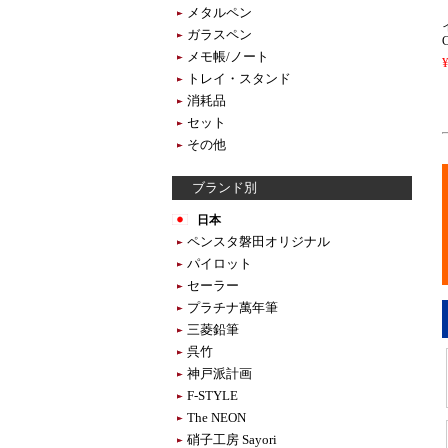
メタルペン
ガラスペン
メモ帳/ノート
トレイ・スタンド
消耗品
セット
その他
ブランド別
日本
ペンスタ磐田オリジナル
パイロット
セーラー
プラチナ萬年筆
三菱鉛筆
呉竹
神戸派計画
F-STYLE
The NEON
硝子工房 Sayori