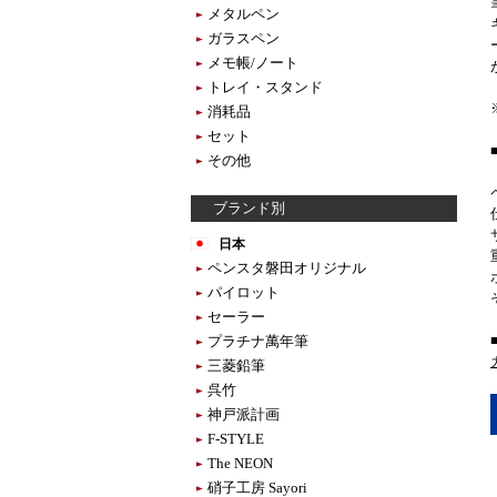
メタルペン
ガラスペン
メモ帳/ノート
トレイ・スタンド
消耗品
セット
その他
ブランド別
日本
ペンスタ磐田オリジナル
パイロット
セーラー
プラチナ萬年筆
三菱鉛筆
呉竹
神戸派計画
F-STYLE
The NEON
硝子工房 Sayori