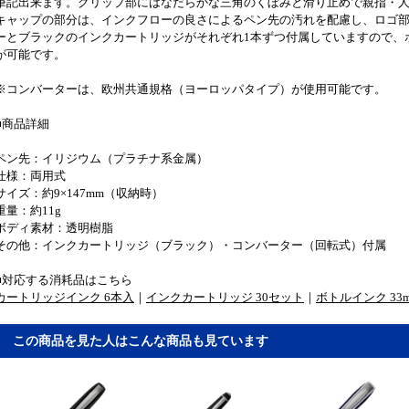
筆記出来ます。グリップ部にはなだらかな三角のくぼみと滑り止めで親指・
キャップの部分は、インクフローの良さによるペン先の汚れを配慮し、ロゴ
ーとブラックのインクカートリッジがそれぞれ1本ずつ付属していますので、
が可能です。
※コンバーターは、欧州共通規格（ヨーロッパタイプ）が使用可能です。
■商品詳細
ペン先：イリジウム（プラチナ系金属）
仕様：両用式
サイズ：約9×147mm（収納時）
重量：約11g
ボディ素材：透明樹脂
その他：インクカートリッジ（ブラック）・コンバーター（回転式）付属
■対応する消耗品はこちら
カートリッジインク 6本入
｜
インクカートリッジ 30セット
｜
ボトルインク 33m
この商品を見た人はこんな商品も見ています