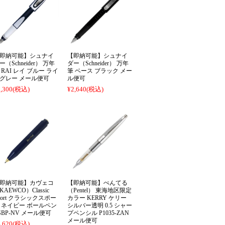
即納可能】シュナイ
【即納可能】シュナイ
ー（Schneider） 万年
ダー（Schneider） 万年
 RAI レイ ブルー ライ
筆 ベース ブラック メー
グレー メール便可
ル便可
,300
(税込)
¥2,640
(税込)
即納可能】カヴェコ
【即納可能】ぺんてる
KAEWCO）Classic
（Pentel） 東海地区限定
port クラシックスポー
カラー KERRY ケリー
 ネイビー ボールペン
シルバー透明 0.5 シャー
SBP-NV メール便可
プペンシル P1035-ZAN
メール便可
,620
(税込)