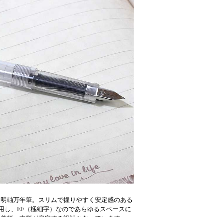
透明軸万年筆。スリムで握りやすく安定感のある
用し、EF（極細字）なのであらゆるスペースに