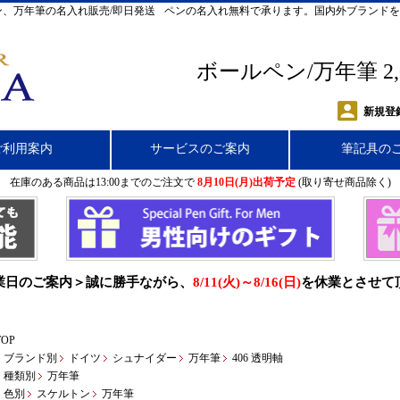
、万年筆の名入れ販売/即日発送
ペンの名入れ無料で承ります。国内外ブランドを
ボールペン/万年筆 2
新規登
ご利用案内
サービスのご案内
筆記具の
在庫のある商品は13:00までのご注文で
8月10日(月)出荷予定
(取り寄せ商品除く)
業日のご案内＞誠に勝手ながら、
8/11(火)～8/16(日)
を休業とさせて
TOP
ブランド別
ドイツ
シュナイダー
万年筆
406 透明軸
種類別
万年筆
色別
スケルトン
万年筆