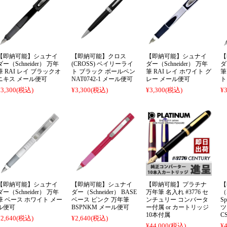
【即納可能】シュナイ
【即納可能】クロス
【即納可能】シュナイ
【
ダー（Schneider） 万年
(CROSS) ベイリーライ
ダー（Schneider） 万年
ダ
筆 RAI レイ ブラックオ
ト ブラック ボールペン
筆 RAI レイ ホワイト グ
筆
ニキス メール便可
NAT0742-1 メール便可
レー メール便可
ト
¥3,300
(税込)
¥3,300
(税込)
¥3,300
(税込)
¥3
【即納可能】シュナイ
【即納可能】シュナイ
【即納可能】プラチナ
【
ダー（Schneider） 万年
ダー（Schneider） BASE
万年筆 名入れ #3776 セ
（
筆 ベース ホワイト メー
ベース ピンク 万年筆
ンチュリー コンバータ
S
ル便可
BSPNKM メール便可
ー付属 or カートリッジ
ツ
10本付属
C
¥2,640
(税込)
¥2,640
(税込)
¥44,000
(税込)
¥4