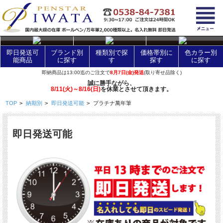
layer Control
即日発送可
ブランド別
種類別で探
価格帯別に
色カラー別
能商品
に探す
す
探す
に探す
即納商品は13:00迄のご注文で
8月7日(金)発送
(取り寄せ品除く)
誠に勝手ながら、
8/11(火)～8/16(日)
を休業とさせて頂きます。
TOP
>
納期別
>
即日発送可能
>
プラチナ萬年筆
即日発送可能