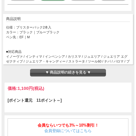
商品説明
仕様：ブリスターパック2本入
カラー：ブラック｜ブルーブラック
ペン先：EF｜M
■対応商品
イノーヴァ / インティマ / インベンシア / カリスマ / ジュエリア / ジュエリア エグ
ゼクティブ / ジュエリア・キャンディー / ストラータ / ツール60 / ナパ / パロマ / プ
リマ / マウンテン・オブ・ザ・ワールド / ミニジュエリア / ラグーナ / リトマ / リモ
ナーダ / レガッタ・スポーツ
▼ 商品説明の続きを見る ▼
価格:
1,100円
(税込)
[ポイント還元 11ポイント～]
会員ならいつでも3%～10%割引！
会員登録についてはこちら