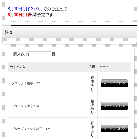
8月10日(月)13:00
までのご注文で
8月10日(月)
出荷予定です
注文
購入数:
個
色｜ペン先
在庫
カート
在
庫
ブラック｜細字：EF
あ
り
在
庫
ブラック｜中字：M
あ
り
在
庫
ブルーブラック｜細字：EF
あ
り