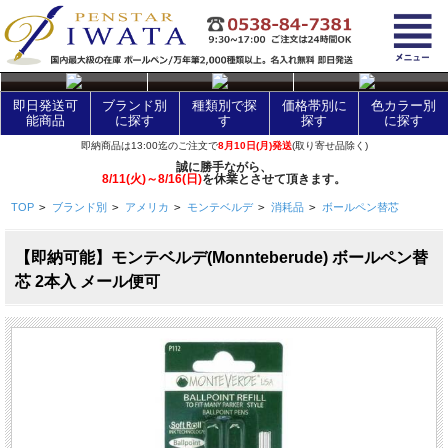
layer Control
即日発送可
ブランド別
種類別で探
価格帯別に
色カラー別
能商品
に探す
す
探す
に探す
即納商品は13:00迄のご注文で
8月10日(月)発送
(取り寄せ品除く)
誠に勝手ながら、
8/11(火)～8/16(日)
を休業とさせて頂きます。
TOP
>
ブランド別
>
アメリカ
>
モンテベルデ
>
消耗品
>
ボールペン替芯
【即納可能】モンテベルデ(Monnteberude) ボールペン替
芯 2本入 メール便可