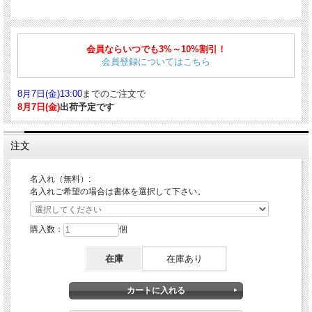
シェーファーの飽きのこない洗練されたデザインのギフトコレクション。存在感が
あるボディとワイドなリングのコントラストが映えます。シャープなラインのクリ
会員ならいつでも3%～10%割引！
ップに「ホワイトドット」がアクセントを加え上品なスタイルです。
会員登録についてはこちら
■商品詳細
8月7日(金)13:00
までのご注文で
仕様：ツイスト式
ボディ：クロームプレート
8月7日(金)
出荷予定です
■対応する消耗品はこちら
ボールペン替芯
｜
ボールペン替芯 Kタイプ 選べる 2本セット ブラック 細字F 中字
注文
M
｜
ボールペン替芯 Kタイプ 選べる 3本セット ブラック 細字F 中字M
名入れ（無料）:
名入れご希望の場合は書体を選択して下さい。
購入数：
個
在庫
在庫あり