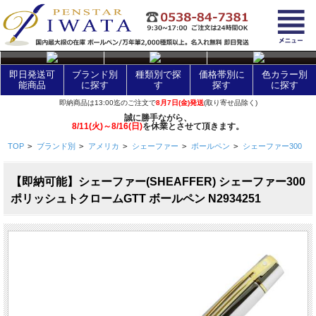
layer Control
即日発送可
ブランド別
種類別で探
価格帯別に
色カラー別
能商品
に探す
す
探す
に探す
即納商品は13:00迄のご注文で
8月7日(金)発送
(取り寄せ品除く)
誠に勝手ながら、
8/11(火)～8/16(日)
を休業とさせて頂きます。
TOP
>
ブランド別
>
アメリカ
>
シェーファー
>
ボールペン
>
シェーファー300
【即納可能】シェーファー(SHEAFFER) シェーファー300
ポリッシュトクロームGTT ボールペン N2934251