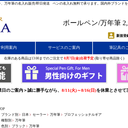
、万年筆の名入れ販売/即日発送
ペンの名入れ無料で承ります。国内外ブランドを
ボールペン/万年筆 2
新規登
ご利用案内
サービスのご案内
筆記具の
在庫のある商品は13:00までのご注文で
8月7日(金)出荷予定
(取り寄せ商品除く)
業日のご案内＞誠に勝手ながら、
8/11(火)～8/16(日)
を休業とさせて
TOP
ブランド別
日本
セーラー
万年筆
プロフェッショナルギア
種類別
万年筆
色別
ブラック
万年筆