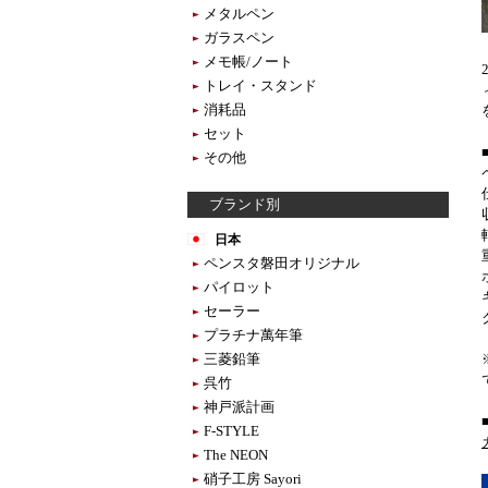
メタルペン
ガラスペン
メモ帳/ノート
トレイ・スタンド
消耗品
セット
その他
ブランド別
日本
ペンスタ磐田オリジナル
パイロット
セーラー
プラチナ萬年筆
三菱鉛筆
呉竹
神戸派計画
F-STYLE
The NEON
硝子工房 Sayori