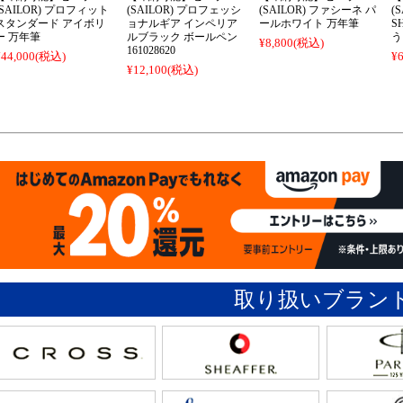
(SAILOR) プロフィット
(SAILOR) プロフェッシ
(SAILOR) ファシーネ パ
(
スタンダード アイボリ
ョナルギア インペリア
ールホワイト 万年筆
S
ー 万年筆
ルブラック ボールペン
う
¥8,800
(税込)
161028620
¥44,000
(税込)
¥6
¥12,100
(税込)
取り扱いブラン