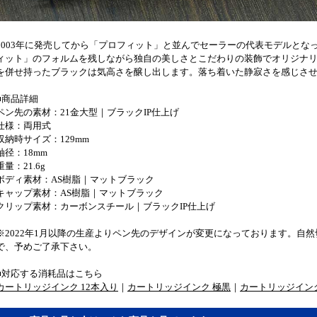
2003年に発売してから「プロフィット」と並んでセーラーの代表モデルとな
ィット」のフォルムを残しながら独自の美しさとこだわりの装飾でオリジナ
を併せ持ったブラックは気高さを醸し出します。落ち着いた静寂さを感じさ
■商品詳細
ペン先の素材：21金大型｜ブラックIP仕上げ
仕様：両用式
収納時サイズ：129mm
軸径：18mm
重量：21.6g
ボディ素材：AS樹脂｜マットブラック
キャップ素材：AS樹脂｜マットブラック
クリップ素材：カーボンスチール｜ブラックIP仕上げ
※2022年1月以降の生産よりペン先のデザインが変更になっております。自
で、予めご了承下さい。
■対応する消耗品はこちら
カートリッジインク 12本入り
｜
カートリッジインク 極黒
｜
カートリッジイン