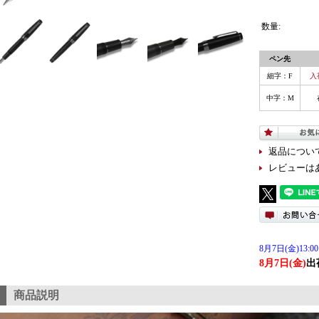
数量:
ペン先
細字：F
入
中字：M
返品につい
レビューは
8月7日(金)13:00
8月7日(金)
出
商品説明