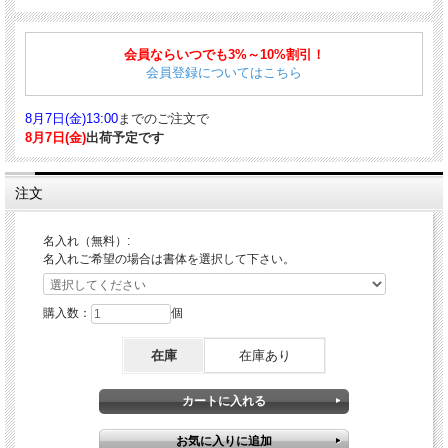
重厚感溢れる万年筆型のエレガントなデザインが大人の品格をもたらす逸品。携帯
性に優れたコンパクトなフォルム。先端を保護するキャップが、持ち運び時の安心
会員ならいつでも3%～10%割引！
感をもたらしてくれます。キャップ開閉のたびに指先に感じる、カチッと心地よい
会員登録についてはこちら
嵌合。ノックボタンは、キャップを後軸にはめると自動的に突出します。この機構
により、筆記時にキャップをつけ外しすることなく、ノックや消しゴムの使用が可
能。もちろん、後軸のみでもノックすることができます。
8月7日(金)13:00
までのご注文で
■商品詳細
8月7日(金)
出荷予定です
仕様：ノック式
サイズ：約15*12*125mm
注文
重量：約22g
ペン先：0.5mm
ボディ素材：軸 PC｜ノック ステンレス｜クリップ 鉄｜先金・ロレット 真鍮｜キ
名入れ（無料）:
ャップ アルミ
名入れご希望の場合は書体を選択して下さい。
■対応する消耗品はこちら
シャープペンシル替芯 Pentel Ain 0.5
｜
シャープペンシル用替え消しゴム 4個セット
購入数：
個
在庫
在庫あり