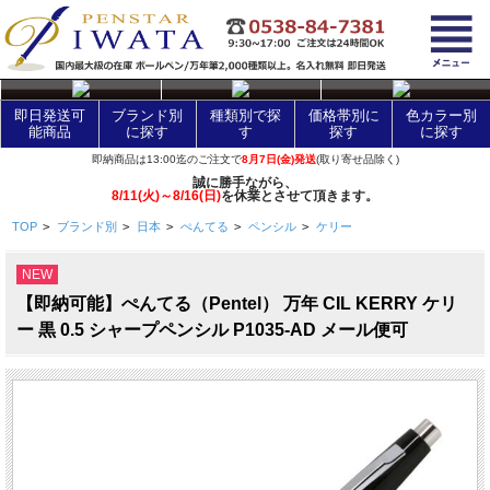
layer Control
即日発送可
ブランド別
種類別で探
価格帯別に
色カラー別
能商品
に探す
す
探す
に探す
即納商品は13:00迄のご注文で
8月7日(金)発送
(取り寄せ品除く)
誠に勝手ながら、
8/11(火)～8/16(日)
を休業とさせて頂きます。
TOP
>
ブランド別
>
日本
>
ぺんてる
>
ペンシル
>
ケリー
NEW
【即納可能】ぺんてる（Pentel） 万年 CIL KERRY ケリ
ー 黒 0.5 シャープペンシル P1035-AD メール便可