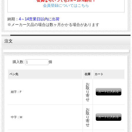
会員ならいつでも3%～10%割引！
軸径：15.4mm
会員登録についてはこちら
重量：19.9g
ボディ素材：AS樹脂
納期：
4～14営業日以内に出荷
■対応する消耗品はこちら
※メーカー欠品の場合は数ヶ月かかる場合があります
水性染料 カートリッジインク SPN-100A
｜
水性染料 カートリッジインク SPSQ-
400
｜
カーボン カートリッジインク アルカリ性 #60 ブルー SPG-500
｜
カーボン カ
ートリッジインク アルカリ性 #1 ブラック SPC-200
｜
コンバーター 800A ＃0
注文
購入数:
個
ペン先
在庫
カート
お
取
り
細字：F
寄
せ
お
取
り
中字：M
寄
せ