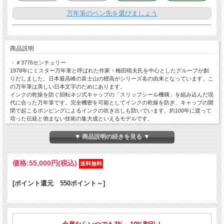
万年筆のペン先を選びましょう
商品説明
・＃3776センチュリー
1978年にミスター万年筆と呼ばれた作家・梅田晴夫氏を中心としたグループが創
りだしました。日本最高峰の富士山の標高がシリーズ名の由来となっています。こ
の万年筆は美しい日本文字のためにあります。
インクの乾燥を防ぐ回転ネジ式キャップの「スリップシール機構」を組み込んだ現
代に合った万年筆です。完全機密を可能としてインクの乾燥を防ぎ、キャップの開
閉で起こるポンピングによるインクの吹き出しも防いでいます。約100年に渡って
培った伝統と弛まない技術の集大成といえるモデルです。
・ニースシリーズ
▼ 商品説明の続きを見る ▼
ニースは南フランスのコートダジュールにある保養地・観光地として世界的に有名
な都市です。美しい海と山に恵まれたその土地は「天使の湾」とも呼ばれ、19世紀
ごろから多くの貴族や芸術家を魅了してきました。この街を包み込む柔らかい光
価格:
55,000円
(税込)
と、キラキラと反射する水面のような輝きを表現した万年筆をプラチナ万年筆では
ニースシリーズとして製作して参りました。
[ポイント還元 550ポイント～]
■商品詳細
ペン先の素材：14金（ピンクゴールドメッキ）
仕様：両用式
サイズ：15.4×139.5mm