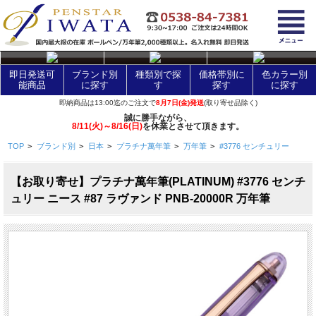
layer Control
即日発送可
ブランド別
種類別で探
価格帯別に
色カラー別
能商品
に探す
す
探す
に探す
即納商品は13:00迄のご注文で
8月7日(金)発送
(取り寄せ品除く)
誠に勝手ながら、
8/11(火)～8/16(日)
を休業とさせて頂きます。
TOP
>
ブランド別
>
日本
>
プラチナ萬年筆
>
万年筆
>
#3776 センチュリー
【お取り寄せ】プラチナ萬年筆(PLATINUM) #3776 センチ
ュリー ニース #87 ラヴァンド PNB-20000R 万年筆