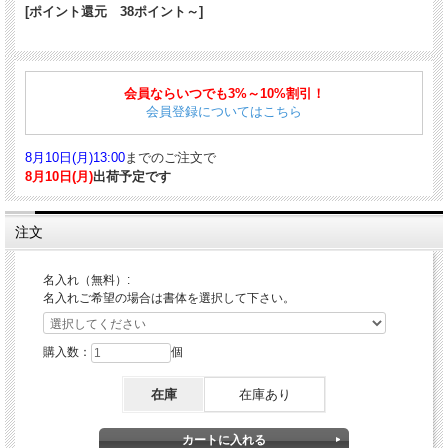
[ポイント還元 38ポイント～]
「eterlink」は、「eternal 永遠」と「link 絆」をかけ合わせ、「書くことで、点が
連なり、線になり、あなただけの物語になる」という想いを込めて名付けました。
会員ならいつでも3%～10%割引！
先端に向かってほどよく太さを持たせた、握りやすい軸形状。適度な重量感と、回
会員登録についてはこちら
転繰り出し時のなめらかさにより、上質な使い心地をお楽しみいただけます。
■商品詳細
8月10日(月)13:00
までのご注文で
仕様：回転繰り出し式
8月10日(月)
出荷予定です
収納時サイズ：約134mm
軸径：約10.9mm
重量：約30g
注文
ボディ素材：黄銅
■対応する消耗品はこちら
名入れ（無料）:
アクロインキ ボールペン替芯 BRFN
名入れご希望の場合は書体を選択して下さい。
購入数：
個
在庫
在庫あり