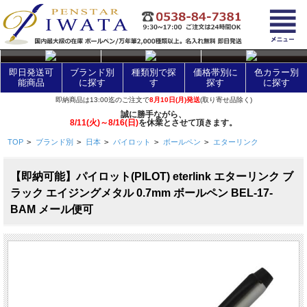
layer Control
即日発送可
ブランド別
種類別で探
価格帯別に
色カラー別
能商品
に探す
す
探す
に探す
即納商品は13:00迄のご注文で
8月10日(月)発送
(取り寄せ品除く)
誠に勝手ながら、
8/11(火)～8/16(日)
を休業とさせて頂きます。
TOP
>
ブランド別
>
日本
>
パイロット
>
ボールペン
>
エターリンク
【即納可能】パイロット(PILOT) eterlink エターリンク ブ
ラック エイジングメタル 0.7mm ボールペン BEL-17-
BAM メール便可