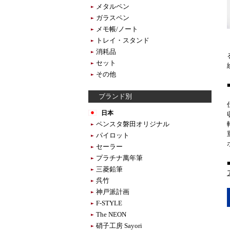
メタルペン
ガラスペン
メモ帳/ノート
トレイ・スタンド
消耗品
セット
その他
ブランド別
日本
ペンスタ磐田オリジナル
パイロット
セーラー
プラチナ萬年筆
三菱鉛筆
呉竹
神戸派計画
F-STYLE
The NEON
硝子工房 Sayori