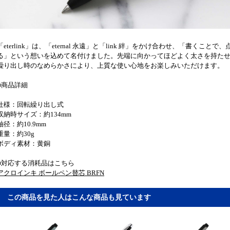
「eterlink」は、「eternal 永遠」と「link 絆」をかけ合わせ、「書
る」という想いを込めて名付けました。先端に向かってほどよく太さを持た
繰り出し時のなめらかさにより、上質な使い心地をお楽しみいただけます。
■商品詳細
仕様：回転繰り出し式
収納時サイズ：約134mm
軸径：約10.9mm
重量：約30g
ボディ素材：黄銅
■対応する消耗品はこちら
アクロインキ ボールペン替芯 BRFN
この商品を見た人はこんな商品も見ています