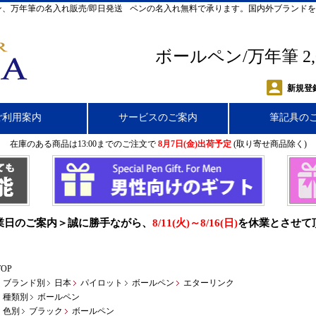
、万年筆の名入れ販売/即日発送
ペンの名入れ無料で承ります。国内外ブランドを
ボールペン/万年筆 2
新規登
ご利用案内
サービスのご案内
筆記具の
在庫のある商品は13:00までのご注文で
8月7日(金)出荷予定
(取り寄せ商品除く)
業日のご案内＞誠に勝手ながら、
8/11(火)～8/16(日)
を休業とさせて
TOP
ブランド別
日本
パイロット
ボールペン
エターリンク
種類別
ボールペン
色別
ブラック
ボールペン