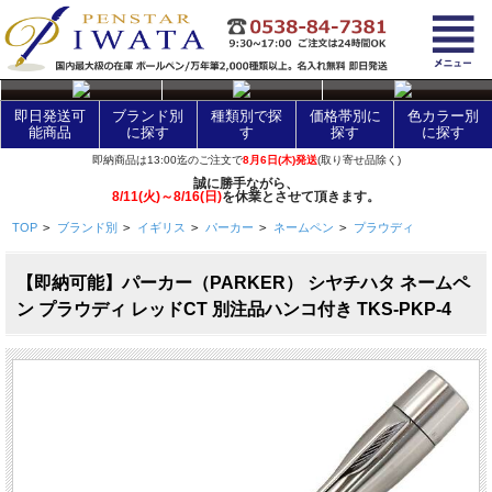
layer Control
即日発送可
ブランド別
種類別で探
価格帯別に
色カラー別
能商品
に探す
す
探す
に探す
即納商品は13:00迄のご注文で
8月6日(木)発送
(取り寄せ品除く)
誠に勝手ながら、
8/11(火)～8/16(日)
を休業とさせて頂きます。
TOP
>
ブランド別
>
イギリス
>
パーカー
>
ネームペン
>
プラウディ
【即納可能】パーカー（PARKER） シヤチハタ ネームペ
ン プラウディ レッドCT 別注品ハンコ付き TKS-PKP-4