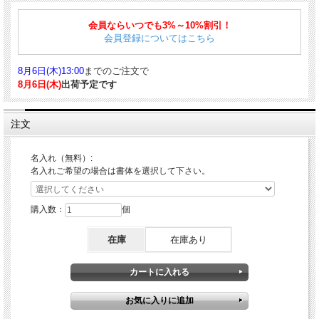
「ネームペン・パーカー プラウディ」は、パーカーとシャチハタのコラボレーシ
ョン商品。ボールペンとハンコが一つになったネームペンです。ペンとネーム印を
会員ならいつでも3%～10%割引！
持ち替えることなく1本で筆記となつ印がスムーズに行えます。高級感溢れる洗練
されたシルエットと、実用的なシャチハタ印の融合でビジネスシーンはもちろん、
会員登録についてはこちら
日常の様々なシーンで活躍してくれます。
8月6日(木)13:00
までのご注文で
ネーム印は商品がお手元に届いてから後日、ネットか専用ハガキでご注文頂けるメ
ールオーダー式の別注品です。予め用意された既製品タイプとは異なり、自由度が
8月6日(木)
出荷予定です
高く、様々な書体やインク色も選べるで、自分だけのオリジナル印を作ることも可
能です。ネーム印の作成費は商品代金に含まれていますのでギフトにもおすすめの
商品です。
注文
■商品詳細
仕様：ツイスト式（回転繰り出し式）
名入れ（無料）:
商品サイズ：14.5×16.5×135.5mm
名入れご希望の場合は書体を選択して下さい。
重量：約42g
ボディ：真鍮｜マット塗装
替芯：クインクフロー ブラックF
※印面制作用専用ハガキ付属（折りたたまれた状態で化粧箱内に同封）
購入数：
個
■対応する消耗品はこちら
在庫
在庫あり
スタンダード ボールペン替芯
｜
クインクフロー ボールペン替芯
｜
ボールペン替芯
クインクフロー 選べる 2本セット ブラック 細字F 中字M ジェットストリームイン
ク SXR-600 互換性あり
｜
ボールペン替芯 ジェットストリームインク ブラック
SXR-600
｜
ボールペン替芯 ジェットストリームインク SXR-600 選べる 3本セット
ブラック 0.38mm 0.5mm 0.7mm パーカータイプ 互換性あり