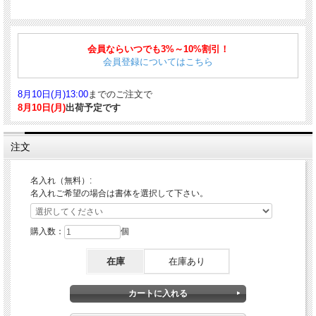
滑らかな書き味とスタイリッシュなフォルムが魅力の実用的なシリーズ「パーカー
IM」。
会員ならいつでも3%～10%割引！
ベアトリス・ファンタナがアートディレクションを担当しています。
会員登録についてはこちら
自分らしさ（Im=私自身）を大切にする人にパーカーが提案します。
使いやすさと無用なディティールを除いたデザインは、性別を問わず、ビジネスや
8月10日(月)13:00
までのご注文で
プライベートにも自由にお使いいただけます。
8月10日(月)
出荷予定です
■商品詳細
注文
仕様：ノック式
筆記時サイズ：139mm
軸径：11.3mm
名入れ（無料）:
重量：23g
名入れご希望の場合は書体を選択して下さい。
ボディ素材：真鍮/ラッカー
■対応する消耗品はこちら
購入数：
個
スタンダード ボールペン替芯
｜
クインクフロー ボールペン替芯
｜
ボールペン替芯
クインクフロー 選べる 2本セット ブラック 細字F 中字M ジェットストリームイン
在庫
在庫あり
ク SXR-600 互換性あり
｜
ボールペン替芯 ジェットストリームインク ブラック
SXR-600
｜
ボールペン替芯 ジェットストリームインク SXR-600 選べる 3本セット
ブラック 0.38mm 0.5mm 0.7mm パーカータイプ 互換性あり