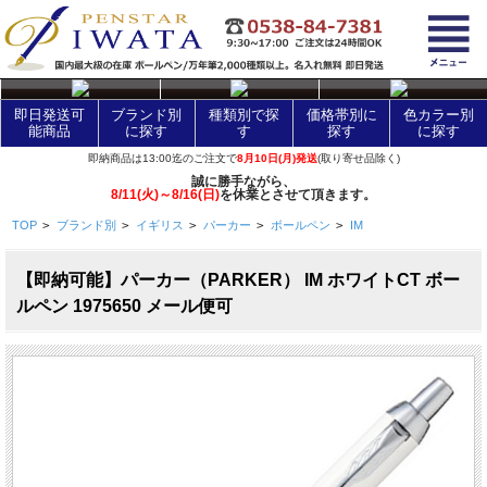
layer Control
即日発送可
ブランド別
種類別で探
価格帯別に
色カラー別
能商品
に探す
す
探す
に探す
即納商品は13:00迄のご注文で
8月10日(月)発送
(取り寄せ品除く)
誠に勝手ながら、
8/11(火)～8/16(日)
を休業とさせて頂きます。
TOP
>
ブランド別
>
イギリス
>
パーカー
>
ボールペン
>
IM
【即納可能】パーカー（PARKER） IM ホワイトCT ボー
ルペン 1975650 メール便可