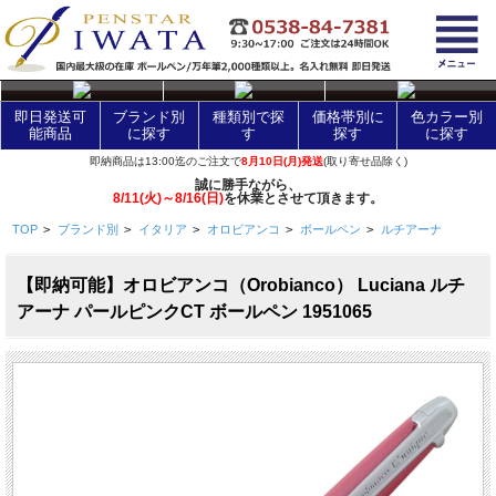
layer Control
即日発送可
ブランド別
種類別で探
価格帯別に
色カラー別
能商品
に探す
す
探す
に探す
即納商品は13:00迄のご注文で
8月10日(月)発送
(取り寄せ品除く)
誠に勝手ながら、
8/11(火)～8/16(日)
を休業とさせて頂きます。
TOP
>
ブランド別
>
イタリア
>
オロビアンコ
>
ボールペン
>
ルチアーナ
【即納可能】オロビアンコ（Orobianco） Luciana ルチ
アーナ パールピンクCT ボールペン 1951065