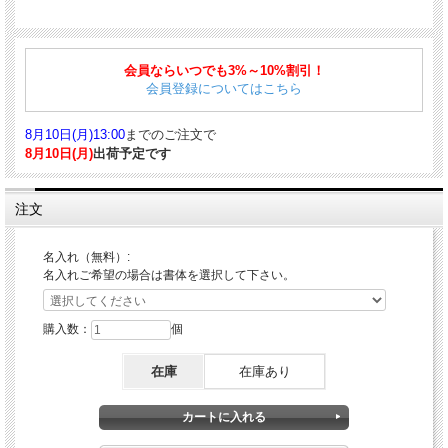
人気のオロビアンコルニークの筆記具ラインに「ルチアーナ」シリーズが登場。
パール調でトリコロールリングの輝きもあいまって優雅な光を放ちます。丸みを帯
会員ならいつでも3%～10%割引！
びた女性的なデザインが大人のセンスを感じさせます。
会員登録についてはこちら
■商品詳細
8月10日(月)13:00
までのご注文で
仕様：回転式
収納時サイズ：134mm
8月10日(月)
出荷予定です
軸径：10mm
重量：35g
ボディ素材：真鍮/ラッカー
注文
■対応する消耗品はこちら
ルニーク ボールペン替芯
名入れ（無料）:
名入れご希望の場合は書体を選択して下さい。
購入数：
個
在庫
在庫あり