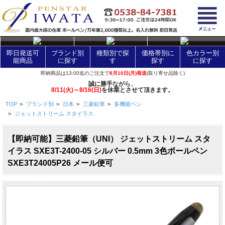
layer Control
即日発送可
ブランド別
種類別で探
価格帯別に
色カラー別
能商品
に探す
す
探す
に探す
即納商品は13:00迄のご注文で
8月10日(月)発送
(取り寄せ品除く)
誠に勝手ながら、
8/11(火)～8/16(日)
を休業とさせて頂きます。
TOP
>
ブランド別
>
日本
>
三菱鉛筆
>
多機能ペン
>
ジェットストリーム スタイラス
【即納可能】三菱鉛筆（UNI） ジェットストリーム スタ
イラス SXE3T-2400-05 シルバー 0.5mm 3色ボールペン
SXE3T24005P26 メール便可