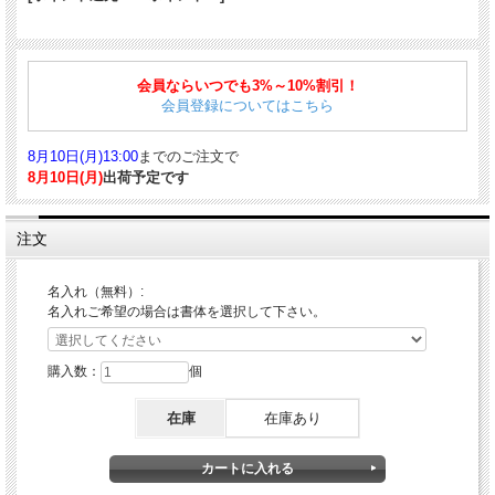
静電容量式スマートフォン・タブレット端末に軽いタッチでなめらかに操作できる
タッチペンを搭載したスタイラスペンです。特殊繊維「Agファイバーチップ」を
会員ならいつでも3%～10%割引！
搭載。タッチしたとき、繊維が広がって面をつくることで、感度が良く、軽さを実
会員登録についてはこちら
感できます。 ペン先の特殊繊維は、パネルとの摩擦抵抗が少ない素材なので、ゴ
ム製のペン先とは違うなめらかな操作を体感できます。
タッチペンは手を浮かせて広い範囲を素早く動くため、金属製でありながら軽量化
8月10日(月)13:00
までのご注文で
を実現しています。また、軸全体に導電性をもたせているため、どこを持っても高
感度で反応し、持ち方を限定しないスムーズな操作が可能です。
8月10日(月)
出荷予定です
■商品詳細
注文
仕様：回転繰り出し式
収納時サイズ：約136mm
軸径：約11mm
名入れ（無料）:
重量：約15.5g
名入れご希望の場合は書体を選択して下さい。
ペン先：0.5mm
ボディ素材：アルミ｜アルマイト加工
■対応する消耗品はこちら
購入数：
個
油性ボールペン替芯 ジェットストリームインク 0.38mm SXR-80-38
｜
ボールペン
替芯 ジェットストリームインク SXR-80 選べる 4本セット ブラックレッド ブルー
在庫
在庫あり
グリーン 0.38mm 0.5mm 0.7mm 1.0mm
｜
ボールペン替芯 ジェットストリームイン
ク SXR-80 選べる 3本セット ブラック 0.38mm 0.5mm 0.7mm 1.0mm
｜
ボールペン
替芯 ジェットストリームインク 長持ちリフィル SXR-ML 選べる 3本セット ブラッ
ク 0.5mm 0.7mm