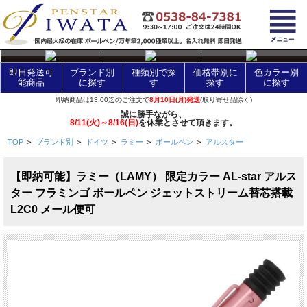
layer Control
即日発送可
ブランド別
種類別で探
価格帯別に
色カラー別
能商品
に探す
す
探す
に探す
即納商品は13:00迄のご注文で
8月10日(月)発送
(取り寄せ品除く)
誠に勝手ながら、
8/11(火)～8/16(日)
を休業とさせて頂きます。
TOP
>
ブランド別
>
ドイツ
>
ラミー
>
ボールペン
>
アルスター
【即納可能】ラミー（LAMY） 限定カラー AL-star アルス
ター フラミンゴ ボールペン ジェットストリーム替芯搭載
L2C0 メール便可