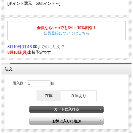
[ポイント還元 50ポイント～]
ベストセラー「ラミー サファリ」のボディをアルミ製にした人気モデルです。く
ぼみ付きのグリップやワイヤー式クリップなど、「ラミー サファリ」の特徴を踏
会員ならいつでも3%～10%割引！
襲しながら、ボディは若干太く仕上げられ、大人のユーザーがビジネスや生活の場
会員登録についてはこちら
で常用するのに適した仕様となっています。こちらは、数量限定カラーです。
■商品詳細
8月10日(月)13:00
までのご注文で
仕様：ノック式
8月10日(月)
出荷予定です
収納時サイズ：約140mm
軸径：約11.5mm
重量：約17g
注文
ボディ素材：アルミ
■対応する消耗品はこちら
購入数：
個
ボールペン替芯 M17 ジェットストリームインク ブラック
｜
ボールペン替芯
在庫
在庫あり