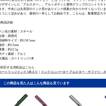
がデザインした「アルスター」。アルミボディと透明グリップのコントラス
ます。中央には丸長型のインク窓がありインク残量が分かりやすくなってい
ようにくぼみがあり、最初の一本としてお勧めです。こちらは、数量限定カ
■商品詳細
ペン先の素材：スチール
仕様：両用式
収納時サイズ：約138.5mm
軸径：約15mm
重量：約22.5g
ボディ素材：アルミ
付属品：カートリッジ1本
■対応する消耗品はこちら
カートリッジインク 5本入り
｜
インクコンバーター アルスター・サファリ・
この商品を見た人はこんな商品も見ています