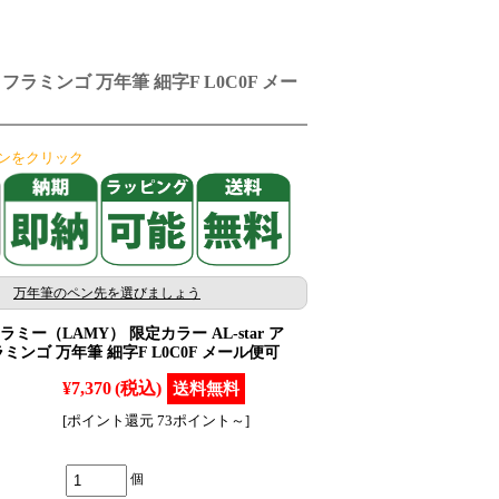
フラミンゴ 万年筆 細字F L0C0F メー
ンをクリック
万年筆のペン先を選びましょう
ミー（LAMY） 限定カラー AL-star ア
ミンゴ 万年筆 細字F L0C0F メール便可
¥7,370
(税込)
[ポイント還元 73ポイント～]
個