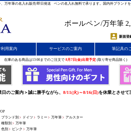
、万年筆の名入れ販売/即日発送
ペンの名入れ無料で承ります。国内外ブランドを
ボールペン/万年筆 2
新規登
ご利用案内
サービスのご案内
筆記具の
在庫のある商品は13:00までのご注文で
8月7日(金)出荷予定
(取り寄せ商品除く)
業日のご案内＞誠に勝手ながら、
8/11(火)～8/16(日)
を休業とさせて
TOP
ブランド別
ドイツ
ラミー
万年筆
アルスター
種類別
万年筆
色別
ピンク
万年筆