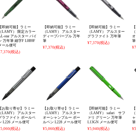
【即納可能】ラミー
【即納可能】ラミー
【即納可能】ラミー
【
（LAMY） 限定カラー
（LAMY） アルスター
（LAMY） アルスター
（
AL-star アルスター パイ
ディープパープル 万年
グラファイト 万年筆
オ
ン 万年筆 細字F L0B9F
筆
筆
¥7,370
(税込)
メール便可
¥7,370
(税込)
¥7
¥7,370
(税込)
【お取り寄せ】ラミー
【お取り寄せ】ラミー
【即納可能】ラミー
【
（LAMY） アルスター
（LAMY） アルスター
（LAMY） safari サフ
（
グラファイト ボールペ
オーシャンブルー ボー
ァリ グリーン 万年筆
ャ
ン L226 メール便可
ルペン L228 メール便可
L13GN メール便可
筆
¥5,060
(税込)
¥5,060
(税込)
¥5,940
(税込)
¥5