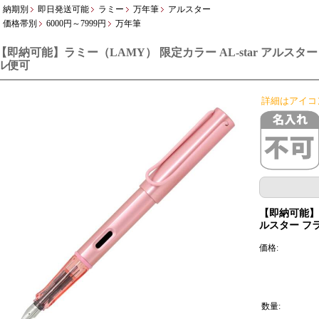
納期別
即日発送可能
ラミー
万年筆
アルスター
価格帯別
6000円～7999円
万年筆
【即納可能】ラミー（LAMY） 限定カラー AL-star アルスター 
ル便可
詳細はアイコ
【即納可能】ラ
ルスター フラ
価格:
数量: