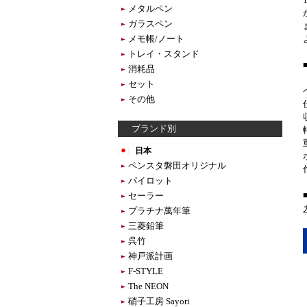
メタルペン
ガラスペン
メモ帳/ノート
トレイ・スタンド
消耗品
セット
その他
ブランド別
日本
ペンスタ磐田オリジナル
パイロット
セーラー
プラチナ萬年筆
三菱鉛筆
呉竹
神戸派計画
F-STYLE
The NEON
硝子工房 Sayori