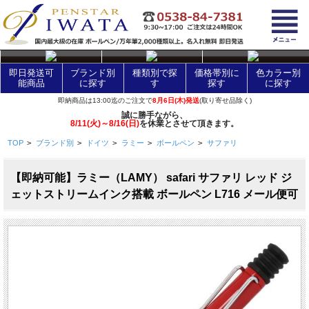
layer Control
即日発送可
ブランド別
種類別で探
価格帯別に
色カラー別
能商品
に探す
す
探す
に探す
即納商品は13:00迄のご注文で
8月6日(木)発送
(取り寄せ品除く)
誠に勝手ながら、
8/11(火)～8/16(日)
を休業とさせて頂きます。
TOP
>
ブランド別
>
ドイツ
>
ラミー
>
ボールペン
>
サファリ
【即納可能】ラミー（LAMY） safari サファリ レッド ジ
ェットストリームインク搭載 ボールペン L716 メール便可