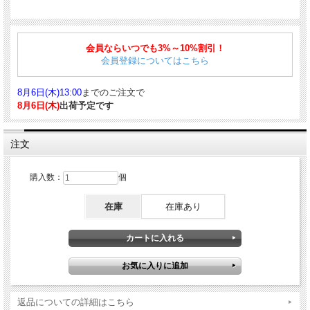
Lamyの人気商品である「LAMY safari」シリーズに、めらかな書き味の油性ボール
ペン「JETSTREAM」のインクを搭載した新たな商品「LAMY safari JETSTREAM
会員ならいつでも3%～10%割引！
INSIDE」が、新登場しました！サファリを象徴する機能的な金属クリップ、軽く
会員登録についてはこちら
て丈夫な樹脂製ボディ、人間工学に基づいたグリップ形状。替芯の初期搭載は、
F（0.7mm）です。もちろん、ラミーの既製品であるM16タイプと互換性がありま
す。
8月6日(木)13:00
までのご注文で
■商品詳細
8月6日(木)
出荷予定です
仕様：ノック式
サイズ：約137.6mm
注文
軸径：約10.4mm
重量：約13g
ボディ素材：樹脂
購入数：
個
■対応する消耗品はこちら
ボールペン替芯 M17 ジェットストリームインク ブラック
｜
ボールペン替芯
在庫
在庫あり
返品についての詳細はこちら