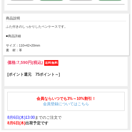
商品説明
ふた付きのしっかりしたペンケースです。
■商品詳細
サイズ：110×42×20mm
素 材：革
価格:
7,590円
(税込)
[ポイント還元 75ポイント～]
会員ならいつでも3%～10%割引！
会員登録についてはこちら
8月6日(木)13:00
までのご注文で
8月6日(木)
出荷予定です