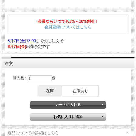
飛騨高山のお花屋さんとコラボして作られた「Flower Pen」。飛騨高山のお花屋さ
んと農家さんが共同開発し、独自製法で花びらに人工的に色を付けるお花の栽培技
会員ならいつでも3%～10%割引！
術を活かした押花を使用しております。Pen軸金具に和紙を巻き付け、押花を樹脂
で一輪づつ接着します。そこに樹脂を流し込んで、乾燥した後に一本づつ丁寧に削
会員登録についてはこちら
り出す作業をへて商品が完成します。理想とする製品が出来るまで試行錯誤、完成
までに三年も要した渾身の逸品。色鮮やかなお花に目を奪われます。母の日の贈り
8月7日(金)13:00
までのご注文で
物や女性へのプレゼントに最適です。
8月7日(金)
出荷予定です
■詳細説明
仕様：ツイスト式
注文
サイズ：約125×14mm
重量：約40g
素材：真鍮｜樹脂
購入数：
個
その他：パーカータイプの替芯が適合
※一つ一つ手作りのため、花びらの色味や大きさに個体差がございます。予めご了
在庫
在庫あり
承下さい。
■対応する消耗品はこちら
スタンダード ボールペン替芯
｜
クインクフロー ボールペン替芯
｜
ボールペン替芯
ジェットストリームインク ブラック SXR-600
返品についての詳細はこちら