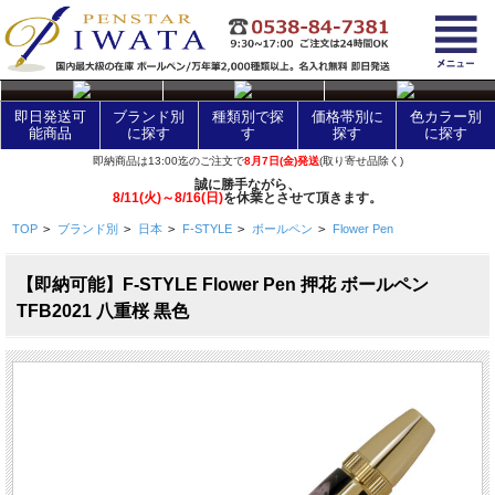
layer Control
即日発送可
ブランド別
種類別で探
価格帯別に
色カラー別
能商品
に探す
す
探す
に探す
即納商品は13:00迄のご注文で
8月7日(金)発送
(取り寄せ品除く)
誠に勝手ながら、
8/11(火)～8/16(日)
を休業とさせて頂きます。
TOP
>
ブランド別
>
日本
>
F-STYLE
>
ボールペン
>
Flower Pen
【即納可能】F-STYLE Flower Pen 押花 ボールペン
TFB2021 八重桜 黒色