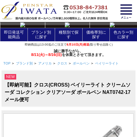
layer Control
即日発送可
ブランド別
種類別で探
価格帯別に
色カラー別
能商品
に探す
す
探す
に探す
即納商品は13:00迄のご注文で
8月10日(月)発送
(取り寄せ品除く)
誠に勝手ながら、
8/11(火)～8/16(日)
を休業とさせて頂きます。
TOP
>
ブランド別
>
アメリカ
>
クロス
>
ボールペン
>
ベイリーライト
NEW
【即納可能】クロス(CROSS) ベイリーライト クリームソ
ーダ コレクション クリアソーダ ボールペン NAT0742-17
メール便可