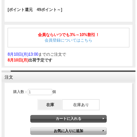
[ポイント還元 49ポイント～]
高級筆記具の伝統的なスタイルを踏襲しつつ、レジン（合成樹脂）製のボディをま
とった軽やかでポップに使って頂けるシリーズ。幅広い年齢層に愛されるクリーム
会員ならいつでも3%～10%割引！
ソーダをモチーフに見た目の楽しさをペンに取り入れました。このシリーズは、レ
会員登録についてはこちら
トロなキャップ式の仕様となっております。
■商品詳細
8月10日(月)13:00
までのご注文で
仕様：キャップ式
8月10日(月)
出荷予定です
サイズ：約134.6*13.9mm
重量：約21g
ペン先：中字M
注文
ボディ素材：透明レジン（合成樹脂）
■対応する消耗品はこちら
購入数：
個
ボールペン替芯
｜
ボールペン替芯 選べる 2本セット ブラック 細字F 中字M
｜
ボー
ルペン替芯 選べる 3本セット ブラック 細字F 中字M
在庫
在庫あり