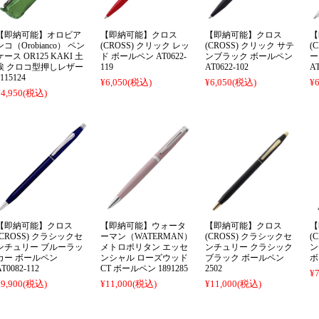
【即納可能】オロビア
【即納可能】クロス
【即納可能】クロス
【
ンコ（Orobianco） ペン
(CROSS) クリック レッ
(CROSS) クリック サテ
(
ケース OR125 KAKI 土
ド ボールペン AT0622-
ンブラック ボールペン
ー
埃 クロコ型押しレザー
119
AT0622-102
AT
115124
¥6,050
(税込)
¥6,050
(税込)
¥6
¥4,950
(税込)
【即納可能】クロス
【即納可能】ウォータ
【即納可能】クロス
【
(CROSS) クラシックセ
ーマン（WATERMAN）
(CROSS) クラシックセ
(
ンチュリー ブルーラッ
メトロポリタン エッセ
ンチュリー クラシック
ン
カー ボールペン
ンシャル ローズウッド
ブラック ボールペン
ボ
AT0082-112
CT ボールペン 1891285
2502
¥7
¥9,900
(税込)
¥11,000
(税込)
¥11,000
(税込)