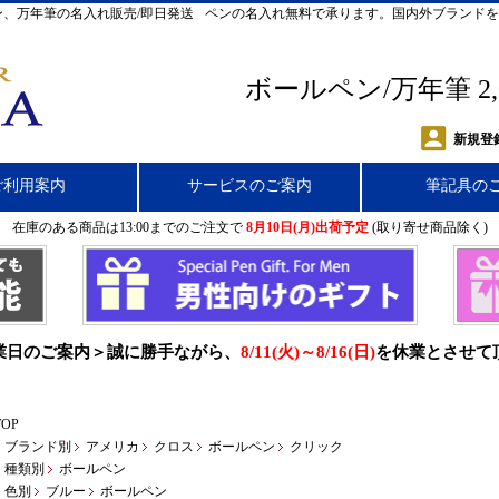
、万年筆の名入れ販売/即日発送
ペンの名入れ無料で承ります。国内外ブランドを
ボールペン/万年筆 2
新規登
ご利用案内
サービスのご案内
筆記具の
在庫のある商品は13:00までのご注文で
8月10日(月)出荷予定
(取り寄せ商品除く)
業日のご案内＞誠に勝手ながら、
8/11(火)～8/16(日)
を休業とさせて
TOP
ブランド別
アメリカ
クロス
ボールペン
クリック
種類別
ボールペン
色別
ブルー
ボールペン