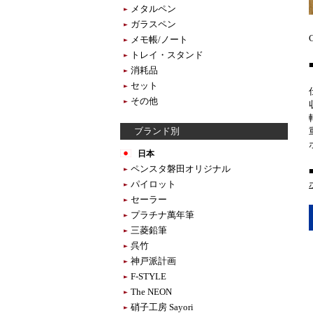
メタルペン
ガラスペン
メモ帳/ノート
トレイ・スタンド
消耗品
セット
その他
ブランド別
日本
ペンスタ磐田オリジナル
パイロット
セーラー
プラチナ萬年筆
三菱鉛筆
呉竹
神戸派計画
F-STYLE
The NEON
硝子工房 Sayori