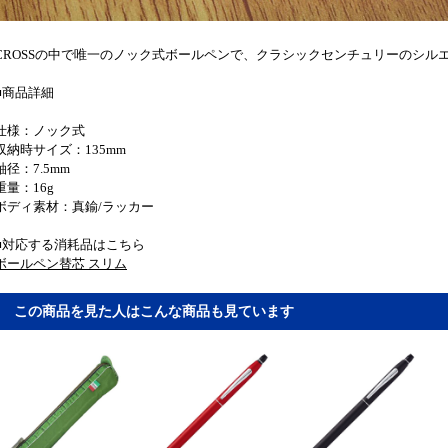
CROSSの中で唯一のノック式ボールペンで、クラシックセンチュリーのシル
■商品詳細
仕様：ノック式
収納時サイズ：135mm
軸径：7.5mm
重量：16g
ボディ素材：真鍮/ラッカー
■対応する消耗品はこちら
ボールペン替芯 スリム
この商品を見た人はこんな商品も見ています