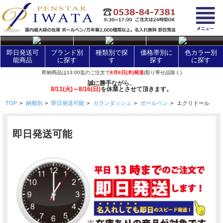
layer Control
即日発送可
ブランド別
種類別で探
価格帯別に
色カラー別
能商品
に探す
す
探す
に探す
即納商品は13:00迄のご注文で
8月6日(木)発送
(取り寄せ品除く)
誠に勝手ながら、
8/11(火)～8/16(日)
を休業とさせて頂きます。
TOP
>
納期別
>
即日発送可能
>
カランダッシュ
>
ボールペン
>
エクリドール
即日発送可能