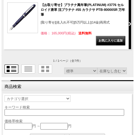
【お取り寄せ】プラチナ萬年筆(PLATINUM) #3776 セル
ロイド唐草 沈プラチナ #55 カラクサ PTB-80000SR 万年
筆
[取り寄せ][名入れ不可][5万円以上]|14金|両用式
価格： 165,000円(税込)
送料無料
1 / 1ページ
（全7件）
商品検索
キーワード検索
価格帯検索
円 ～
円