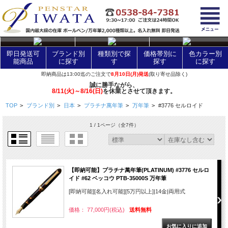
layer Control
即日発送可
ブランド別
種類別で探
価格帯別に
色カラー別
能商品
に探す
す
探す
に探す
即納商品は13:00迄のご注文で
8月10日(月)発送
(取り寄せ品除く)
誠に勝手ながら、
8/11(火)～8/16(日)
を休業とさせて頂きます。
TOP
>
ブランド別
>
日本
>
プラチナ萬年筆
>
万年筆
>
#3776 セルロイド
1 / 1ページ
（全7件）
【即納可能】プラチナ萬年筆(PLATINUM) #3776 セルロ
イド #62 ベッコウ PTB-35000S 万年筆
[即納可能][名入れ可能][5万円以上]|14金|両用式
価格： 77,000円(税込)
送料無料