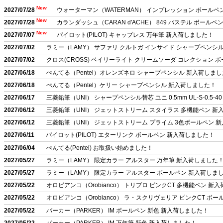
2027/07/28
ウォーターマン（WATERMAN） インプレッション ボールペ
2027/07/28
カランダッシュ（CARAN d'ACHE） 849 パステル ボール
2027/07/07
パイロット(PILOT) キャップレス 万年筆 新入荷しました！
2027/07/02
ラミー（LAMY） サファリ クルトガ インサイド シャープペンシ
2027/07/02
クロス(CROSS) ベイリーライト クリームソーダ コレクション 
2027/06/18
ぺんてる（Pentel）オレンズネロ シャープペンシル 新入荷しま
2027/06/18
ぺんてる（Pentel）ケリー シャープペンシル 新入荷しました！
2027/06/17
三菱鉛筆（UNI） シャープペンシル替芯 ユニ 0.5mm UL-S-0.5-
2027/06/12
三菱鉛筆（UNI） ジェットストリーム スタイラス 多機能ペン 新
2027/06/12
三菱鉛筆（UNI） ジェットストリーム プライム 3色ボールペン 
2027/06/11
パイロット(PILOT) エターリンク ボールペン 新入荷しました！
2027/06/04
ぺんてる(Pentel) お取扱い始めました！
2027/05/27
ラミー（LAMY） 限定カラー アルスター 万年筆 新入荷しました
2027/05/27
ラミー（LAMY） 限定カラー アルスター ボールペン 新入荷しま
2027/05/22
オロビアンコ（Orobianco） トリプロ ピンクCT 多機能ペン 新
2027/05/22
オロビアンコ（Orobianco） ラ・スクリヴェリア ピンクCT ボ
2027/05/22
パーカー（PARKER） IM ボールペン 新色 新入荷しました！
2027/05/22
パーカー（PARKER） IM 万年筆 新色 新入荷しました！